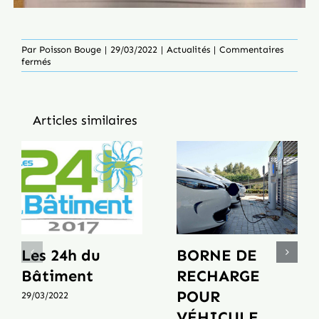
Par
Poisson Bouge
|
29/03/2022
|
Actualités
|
Commentaires
sur
fermés
Electricité
Brenguier
dans
la
Articles similaires
presse
VarEntreprises
Les 24h du
BORNE DE
Bâtiment
RECHARGE
POUR
29/03/2022
VÉHICULE